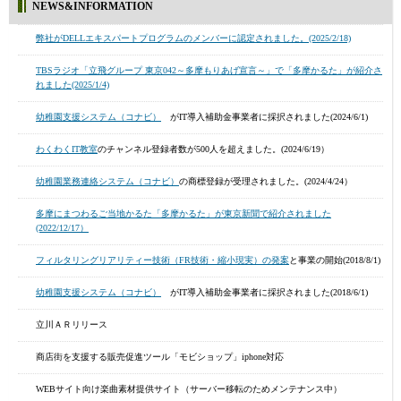
NEWS&INFORMATION
弊社がDELLエキスパートプログラムのメンバーに認定されました。(2025/2/18)
TBSラジオ「立飛グループ 東京042～多摩もりあげ宣言～」で「多摩かるた」が紹介さ
れました(2025/1/4)
幼稚園支援システム（コナビ）
がIT導入補助金事業者に採択されました(2024/6/1)
わくわくIT教室
のチャンネル登録者数が500人を超えました。(2024/6/19）
幼稚園業務連絡システム（コナビ）
の商標登録が受理されました。(2024/4/24）
多摩にまつわるご当地かるた「多摩かるた」が東京新聞で紹介されました
(2022/12/17）
フィルタリングリアリティー技術（FR技術・縮小現実）の発案
と事業の開始(2018/8/1)
幼稚園支援システム（コナビ）
がIT導入補助金事業者に採択されました(2018/6/1)
立川ＡＲリリース
商店街を支援する販売促進ツール「モビショップ」iphone対応
WEBサイト向け楽曲素材提供サイト（サーバー移転のためメンテナンス中）