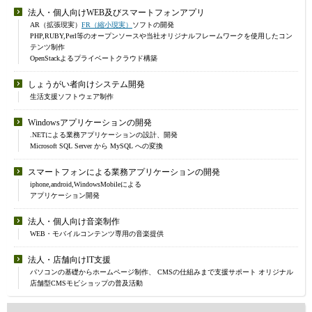
法人・個人向けWEB及びスマートフォンアプリ
AR（拡張現実）
FR（縮小現実）
ソフトの開発
PHP,RUBY,Perl等のオープンソースや当社オリジナルフレームワークを使用したコン
テンツ制作
OpenStackよるプライベートクラウド構築
しょうがい者向けシステム開発
生活支援ソフトウェア制作
Windowsアプリケーションの開発
.NETによる業務アプリケーションの設計、開発
Microsoft SQL Server から MySQL への変換
スマートフォンによる業務アプリケーションの開発
iphone,android,WindowsMobileによる
アプリケーション開発
法人・個人向け音楽制作
WEB・モバイルコンテンツ専用の音楽提供
法人・店舗向けIT支援
パソコンの基礎からホームページ制作、 CMSの仕組みまで支援サポート オリジナル
店舗型CMSモビショップの普及活動